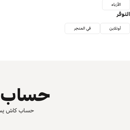
الأزياء
التوفر
أونلاين
في المتجر
حساب ي
حساب كاش يسرّع