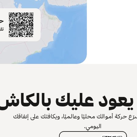
حم
تق
عود عليك بالكاش
 حركة أموالك محليًا وعالميًا، ويكافئك على إنفاقك
اليومي.