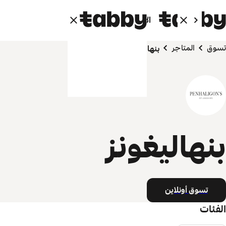
الأفراد
الشركاء
تسوق
المتاجر
بنهاليغونز
بنهاليغونز
تسوق أونلاين
الفئات