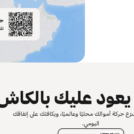
حم
تق
عود عليك بالكاش
 حركة أموالك محليًا وعالميًا، ويكافئك على إنفاقك
اليومي.