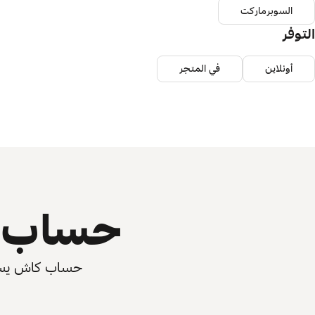
السوبرماركت
التوفر
أونلاين
في المتجر
حساب ي
حساب كاش يسرّع