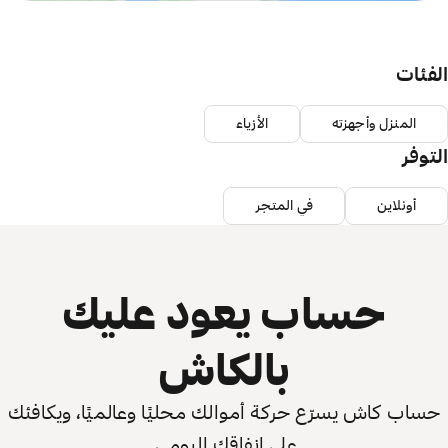
الفئات
المنزل وأجهزته
الأزياء
التوفر
أونلاين
في المتجر
حساب يعود عليك
بالكاش
حساب كاش يسرّع حركة أموالك محليًا وعالميًا، ويكافئك
على إنفاقك اليومي.