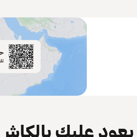
حم
تق
عود عليك بالكاش