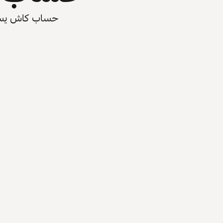
حساب كاش يسرّع