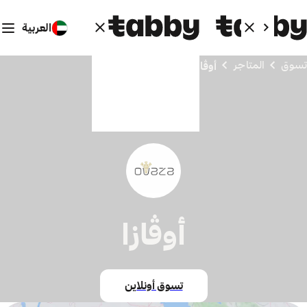
العربية
تسوق
المتاجر
أوڤازا
أوڤازا
تسوق أونلاين