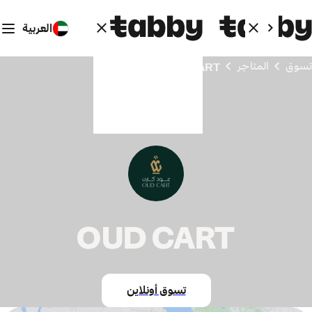
العربية
تسوق
المتاجر
OUD CART
OUD CART
تسوق أونلاين