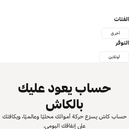
الفئات
أخرى
التوفر
أونلاين
حساب يعود عليك
بالكاش
حساب كاش يسرّع حركة أموالك محليًا وعالميًا، ويكافئك
على إنفاقك اليومي.