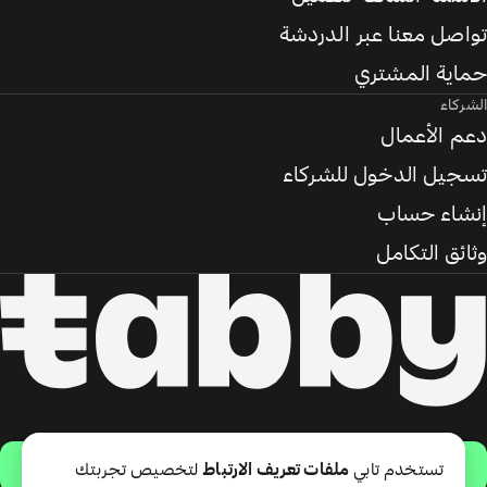
تواصل معنا عبر الدردشة
حماية المشتري
الشركاء
دعم الأعمال
تسجيل الدخول للشركاء
إنشاء حساب
وثائق التكامل
حمّل التطبيق
تستخدم تابي
ملفات تعريف الارتباط
لتخصيص تجربتك