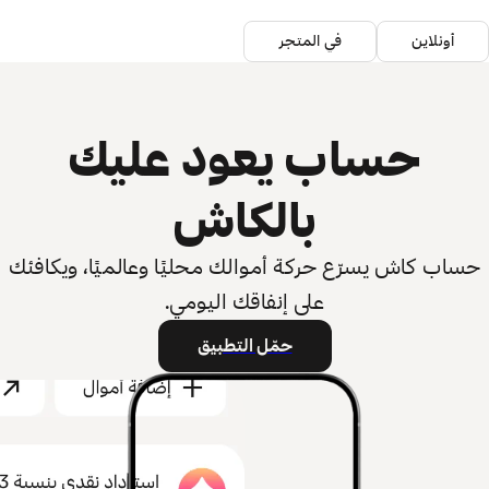
أونلاين
في المتجر
حساب يعود عليك
بالكاش
حساب كاش يسرّع حركة أموالك محليًا وعالميًا، ويكافئك
على إنفاقك اليومي.
حمّل التطبيق