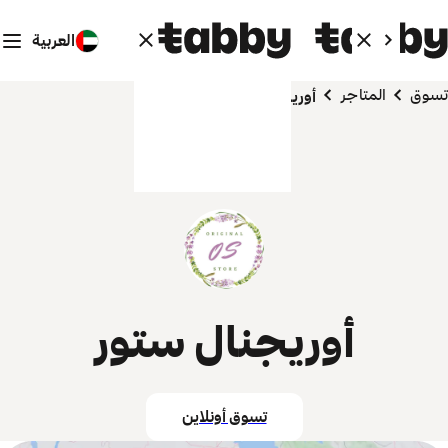
العربية
تسوق
المتاجر
أوريجنال ستور
أوريجنال ستور
تسوق أونلاين