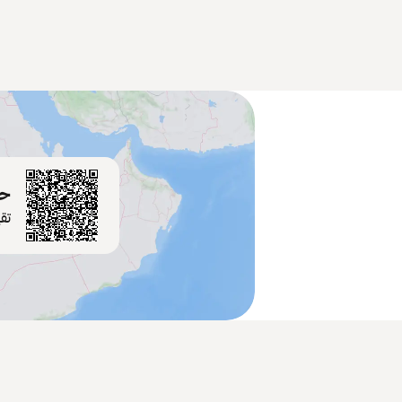
حم
تق