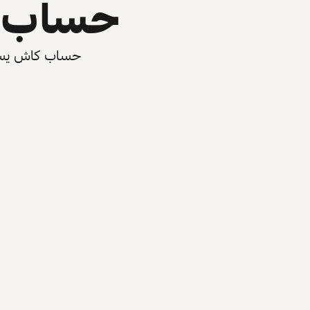
حساب ي
حساب كاش يسرّع