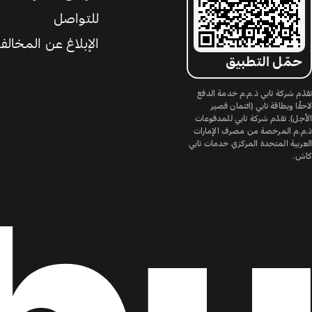
للتواصل
الإبلاغ عن المخالف
حمّل التطبيق
تقدّم شركة تابي ذ.م.م خدمة الدفع
لاحقًا وبطاقة تابي (ائتمان قصير
الأجل). تقدّم شركة تابي للمدفوعات
ذ.م.م المرخصة من مصرف الإمارات
العربية المتحدة المركزي خدمات تابي
كاش.