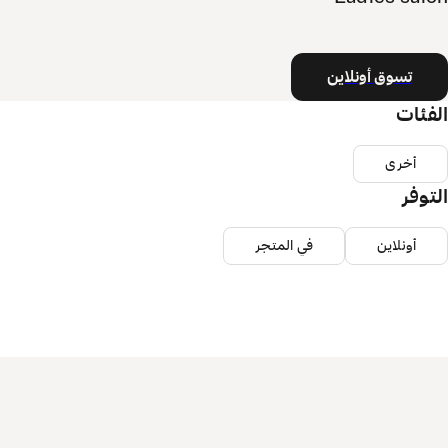
تسوق أونلاين
الفئات
أخرى
التوفر
أونلاين
في المتجر