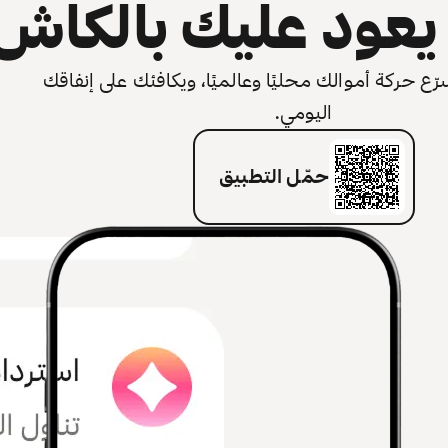
عود عليك بالكاش
 حركة أموالك محليًا وعالميًا، ويكافئك على إنفاقك
اليومي.
حمّل التطبيق