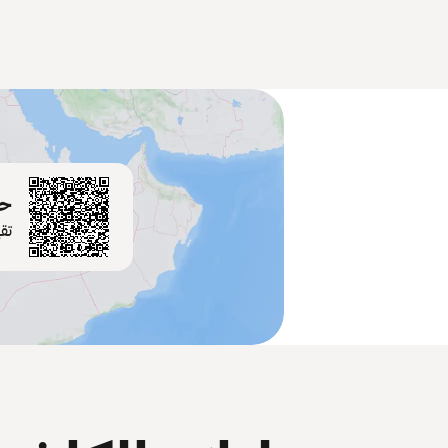
حم
تق