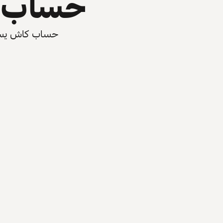
حساب ي
حساب كاش يسرّع