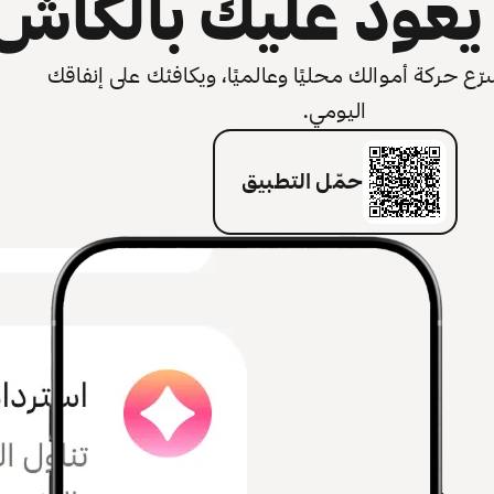
عود عليك بالكاش
 حركة أموالك محليًا وعالميًا، ويكافئك على إنفاقك
اليومي.
حمّل التطبيق