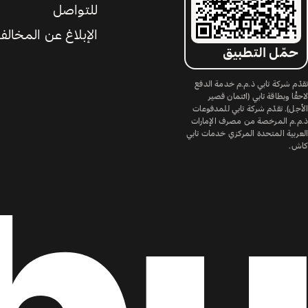
للتواصل
الإبلاغ عن المخالف
حمّل التطبيق
تقدّم شركة تابي ذ.م.م خدمة الدفع
لاحقًا وبطاقة تابي (ائتمان قصير
الأجل). تقدّم شركة تابي للمدفوعات
ذ.م.م المرخصة من مصرف الإمارات
العربية المتحدة المركزي خدمات تابي
كاش.