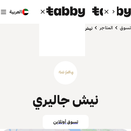
العربية
تسوق
المتاجر
نيش جاليري
نيش جاليري
تسوق أونلاين