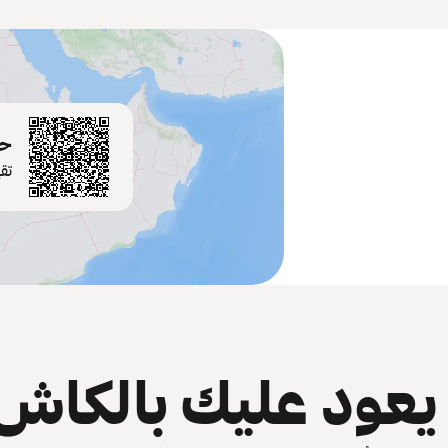
حم
تق
عود عليك بالكاش