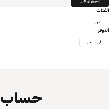
تسوق أونلاين
الفئات
أخرى
التوفر
في المتجر
حساب ي