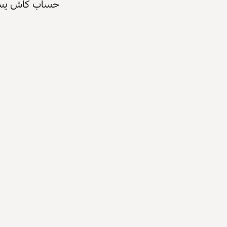
حساب كاش يسرّع