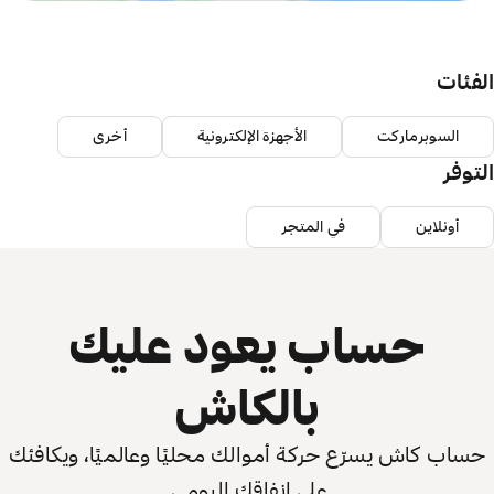
الفئات
السوبرماركت
الأجهزة الإلكترونية
أخرى
التوفر
أونلاين
في المتجر
حساب يعود عليك
بالكاش
حساب كاش يسرّع حركة أموالك محليًا وعالميًا، ويكافئك
على إنفاقك اليومي.