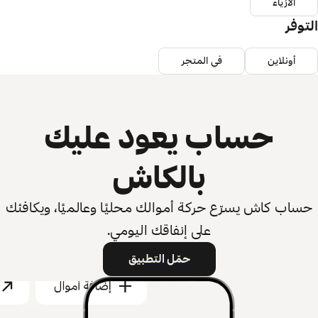
الأزياء
التوفر
أونلاين
في المتجر
حساب يعود عليك
بالكاش
حساب كاش يسرّع حركة أموالك محليًا وعالميًا، ويكافئك
على إنفاقك اليومي.
حمّل التطبيق