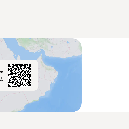
حم
تق