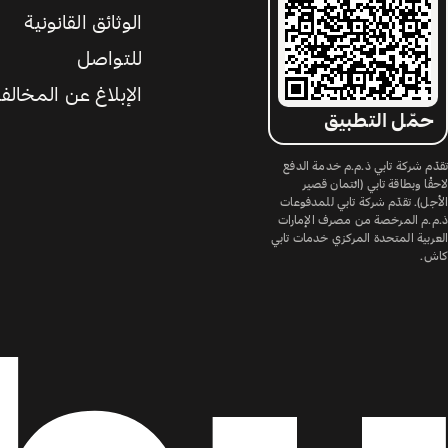
الوثائق القانونية
للتواصل
الإبلاغ عن المخالف
حمّل التطبيق
تقدّم شركة تابي ذ.م.م خدمة الدفع
لاحقًا وبطاقة تابي (ائتمان قصير
الأجل). تقدّم شركة تابي للمدفوعات
ذ.م.م المرخصة من مصرف الإمارات
العربية المتحدة المركزي خدمات تابي
كاش.