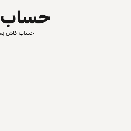
حساب ي
حساب كاش يسرّع