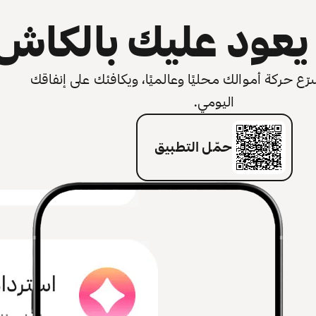
عود عليك بالكاش
 حركة أموالك محليًا وعالميًا، ويكافئك على إنفاقك
اليومي.
حمّل التطبيق