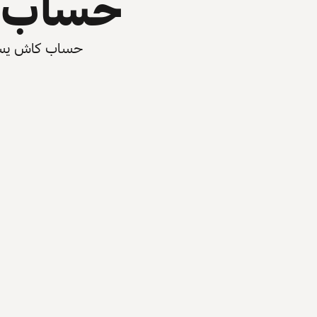
حساب ي
حساب كاش يسرّع