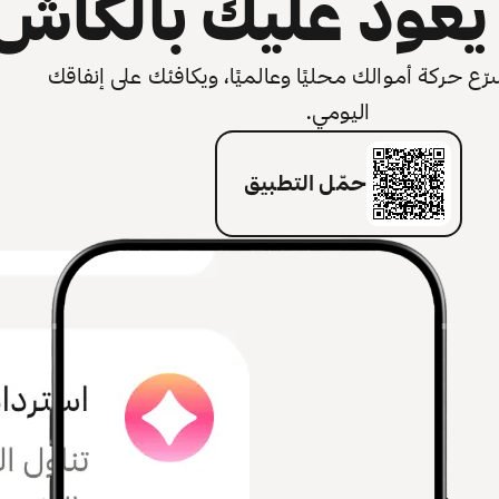
عود عليك بالكاش
 حركة أموالك محليًا وعالميًا، ويكافئك على إنفاقك
اليومي.
حمّل التطبيق