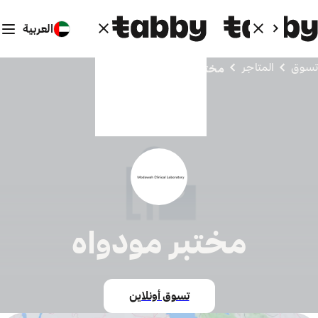
العربية
تسوق
المتاجر
مختبر مودواه
مختبر مودواه
تسوق أونلاين