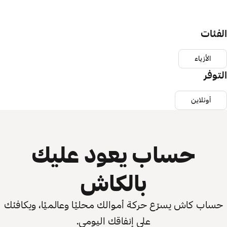
الفئات
الأزياء
التوفر
أونلاين
حساب يعود عليك
بالكاش
حساب كاش يسرّع حركة أموالك محليًا وعالميًا، ويكافئك
على إنفاقك اليومي.