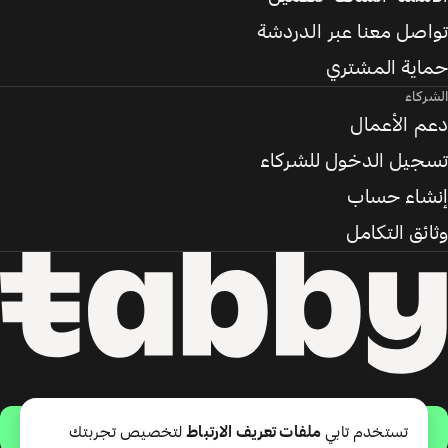
تواصل معنا عبر الدردشة
حماية المشتري
الشركاء
دعم الأعمال
تسجيل الدخول للشركاء
إنشاء حساب
وثائق التكامل
حمّل التطبيق
تستخدم تابي
ملفات تعريف الارتباط
لتخصيص تجربتك