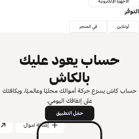
الأجهزة الإلكترونية
التوفر
أونلاين
في المتجر
حساب يعود عليك
بالكاش
حساب كاش يسرّع حركة أموالك محليًا وعالميًا، ويكافئك
على إنفاقك اليومي.
حمّل التطبيق