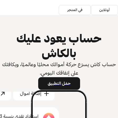
أونلاين
في المتجر
حساب يعود عليك
بالكاش
حساب كاش يسرّع حركة أموالك محليًا وعالميًا، ويكافئك
على إنفاقك اليومي.
حمّل التطبيق