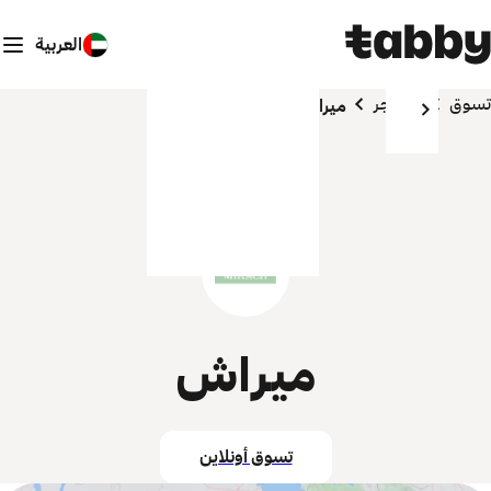
العربية
تسوق
المتاجر
ميراش
ميراش
تسوق أونلاين