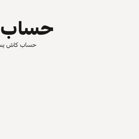
حساب ي
حساب كاش يسرّع