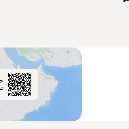
حم
تق