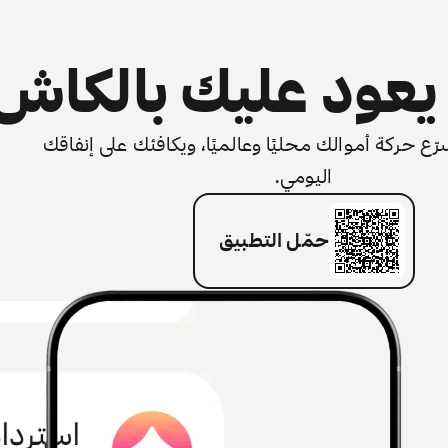
عود عليك بالكاش
 حركة أموالك محليًا وعالميًا، ويكافئك على إنفاقك
اليومي.
حمّل التطبيق