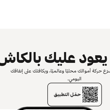
عود عليك بالكاش
 حركة أموالك محليًا وعالميًا، ويكافئك على إنفاقك
اليومي.
حمّل التطبيق