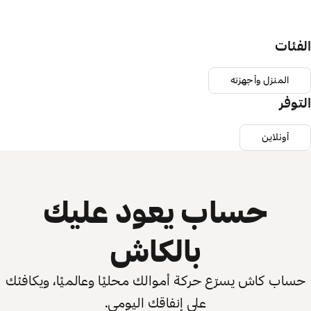
الفئات
المنزل وأجهزته
التوفر
أونلاين
حساب يعود عليك
بالكاش
حساب كاش يسرّع حركة أموالك محليًا وعالميًا، ويكافئك
على إنفاقك اليومي.