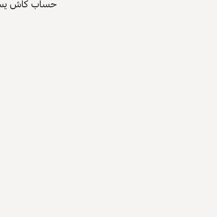
حساب كاش يسرّع