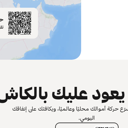
حم
تق
عود عليك بالكاش
 حركة أموالك محليًا وعالميًا، ويكافئك على إنفاقك
اليومي.