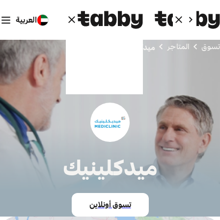
العربية
تسوق
المتاجر
ميدكلينيك
ميدكلينيك
تسوق أونلاين