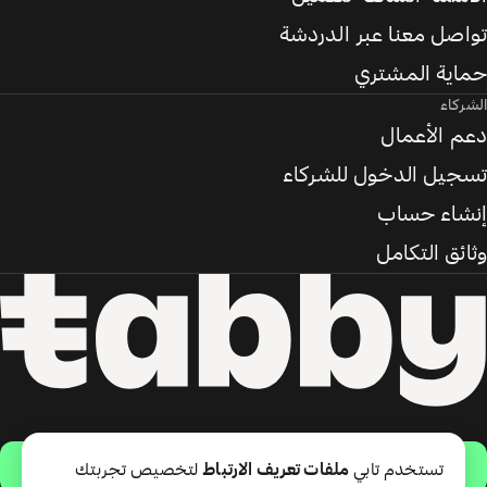
تواصل معنا عبر الدردشة
حماية المشتري
الشركاء
دعم الأعمال
تسجيل الدخول للشركاء
إنشاء حساب
وثائق التكامل
حمّل التطبيق
تستخدم تابي
ملفات تعريف الارتباط
لتخصيص تجربتك