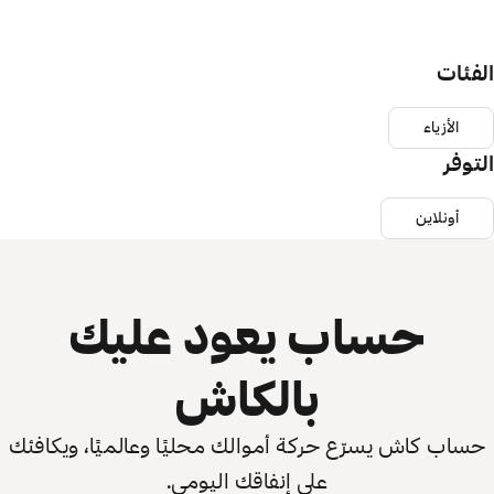
الفئات
الأزياء
التوفر
أونلاين
حساب يعود عليك
بالكاش
حساب كاش يسرّع حركة أموالك محليًا وعالميًا، ويكافئك
على إنفاقك اليومي.