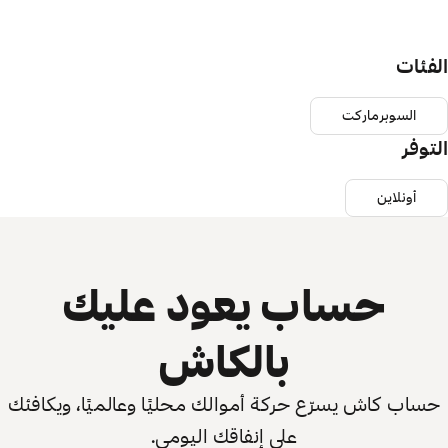
الفئات
السوبرماركت
التوفر
أونلاين
حساب يعود عليك
بالكاش
حساب كاش يسرّع حركة أموالك محليًا وعالميًا، ويكافئك
على إنفاقك اليومي.