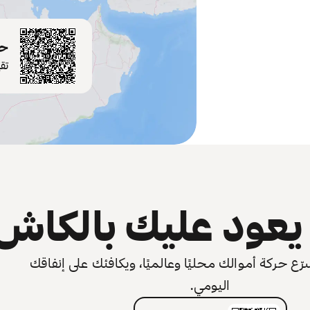
حم
تق
عود عليك بالكاش
 حركة أموالك محليًا وعالميًا، ويكافئك على إنفاقك
اليومي.