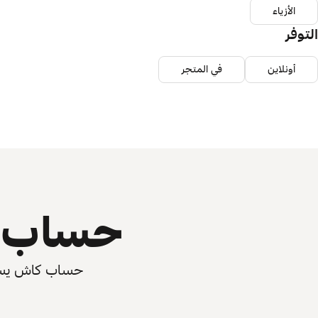
الأزياء
التوفر
أونلاين
في المتجر
حساب ي
حساب كاش يسرّع