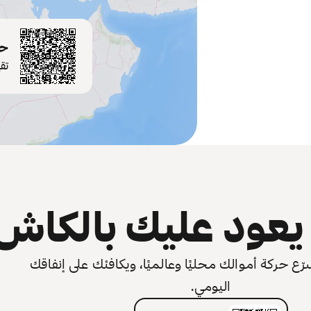
حم
تق
عود عليك بالكاش
 حركة أموالك محليًا وعالميًا، ويكافئك على إنفاقك
اليومي.