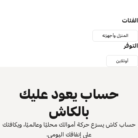
الفئات
المنزل وأجهزته
التوفر
أونلاين
حساب يعود عليك
بالكاش
حساب كاش يسرّع حركة أموالك محليًا وعالميًا، ويكافئك
على إنفاقك اليومي.