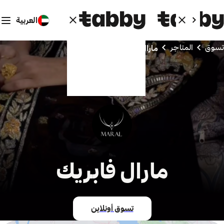
العربية
تسوق
المتاجر
مارال فابريك
مارال فابريك
تسوق أونلاين