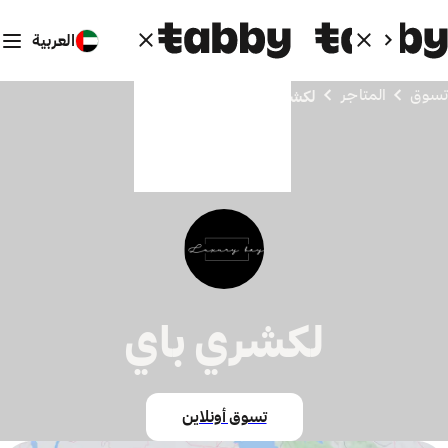
العربية
تسوق
المتاجر
لكشري باي
لكشري باي
تسوق أونلاين