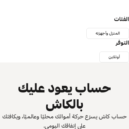
الفئات
المنزل وأجهزته
التوفر
أونلاين
حساب يعود عليك
بالكاش
حساب كاش يسرّع حركة أموالك محليًا وعالميًا، ويكافئك
على إنفاقك اليومي.