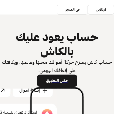
أونلاين
في المتجر
حساب يعود عليك
بالكاش
حساب كاش يسرّع حركة أموالك محليًا وعالميًا، ويكافئك
على إنفاقك اليومي.
حمّل التطبيق