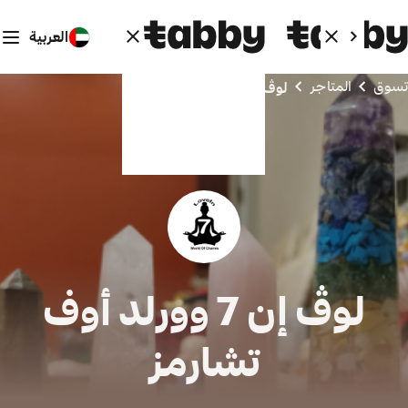
العربية
تسوق
المتاجر
لوڤ إن 7 وورلد أوف تشارمز
لوڤ إن 7 وورلد أوف
تشارمز