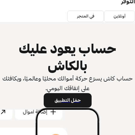
التوفر
أونلاين
في المتجر
حساب يعود عليك
بالكاش
حساب كاش يسرّع حركة أموالك محليًا وعالميًا، ويكافئك
على إنفاقك اليومي.
حمّل التطبيق