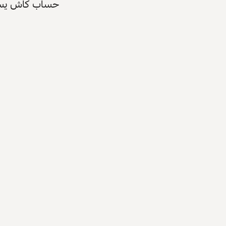
حساب كاش يسرّع