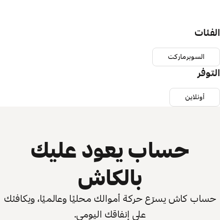
الفئات
السوبرماركت
التوفر
أونلاين
حساب يعود عليك
بالكاش
حساب كاش يسرّع حركة أموالك محليًا وعالميًا، ويكافئك
على إنفاقك اليومي.