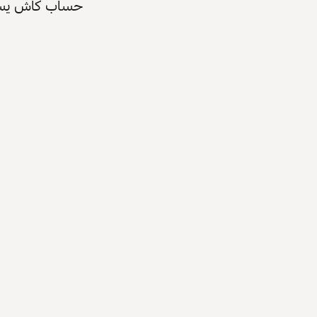
حساب كاش يسرّع