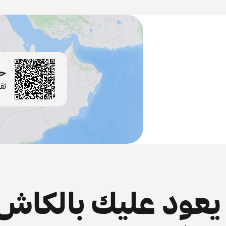
حم
تق
عود عليك بالكاش