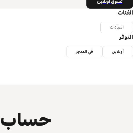
تسوق أونلاين
الفئات
العيادات
التوفر
أونلاين
في المتجر
حساب ي