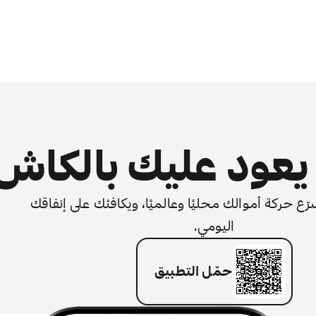
عود عليك بالكاش
 حركة أموالك محليًا وعالميًا، ويكافئك على إنفاقك
اليومي.
حمّل التطبيق