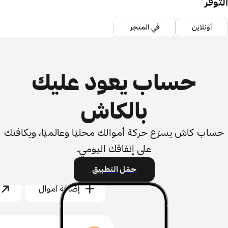
التوفر
أونلاين
في المتجر
حساب يعود عليك
بالكاش
حساب كاش يسرّع حركة أموالك محليًا وعالميًا، ويكافئك
على إنفاقك اليومي.
حمّل التطبيق