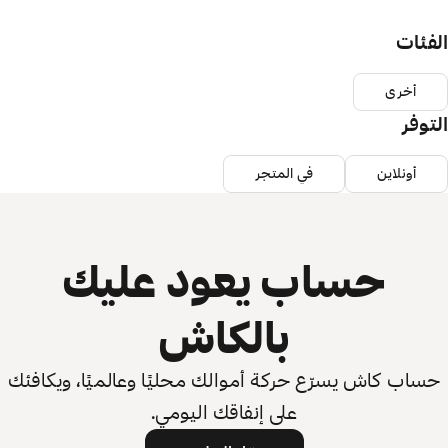
الفئات
أخرى
التوفر
أونلاين
في المتجر
حساب يعود عليك
بالكاش
حساب كاش يسرّع حركة أموالك محليًا وعالميًا، ويكافئك
على إنفاقك اليومي.