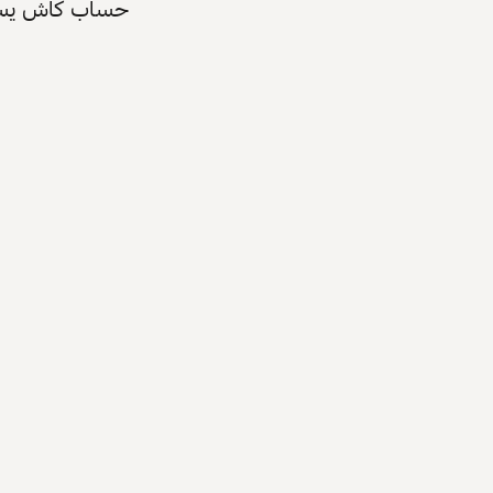
حساب كاش يسرّع