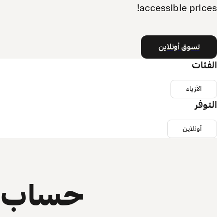
accessible prices!
تسوق أونلاين
الفئات
الأزياء
التوفر
أونلاين
حساب ي