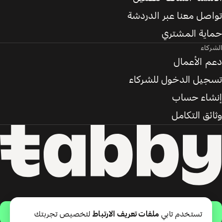
تواصل معنا عبر الدردشة
حماية المشتري
الشركاء
دعم الأعمال
تسجيل الدخول للشركاء
إنشاء حساب
وثائق التكامل
حمّل التطبيق
تستخدم تابي
ملفات تعريف الارتباط
لتخصيص تجربتك