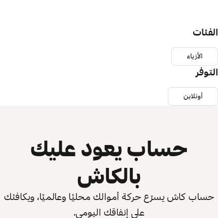
الفئات
الأزياء
التوفر
أونلاين
حساب يعود عليك
بالكاش
حساب كاش يسرّع حركة أموالك محليًا وعالميًا، ويكافئك
على إنفاقك اليومي.