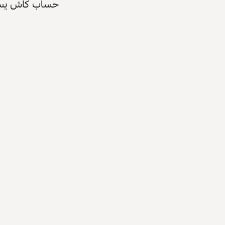
حساب كاش يسرّع