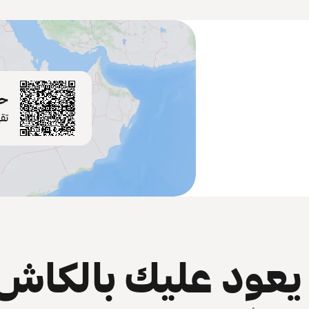
حم
تق
عود عليك بالكاش