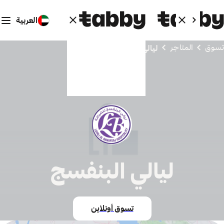
العربية
تسوق
المتاجر
ليالي البنفسج
ليالي البنفسج
تسوق أونلاين