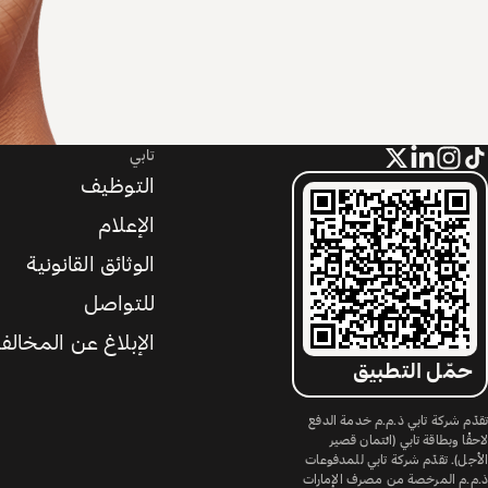
تابي
التوظيف
الإعلام
الوثائق القانونية
للتواصل
الإبلاغ عن المخالف
حمّل التطبيق
تقدّم شركة تابي ذ.م.م خدمة الدفع
لاحقًا وبطاقة تابي (ائتمان قصير
الأجل). تقدّم شركة تابي للمدفوعات
ذ.م.م المرخصة من مصرف الإمارات