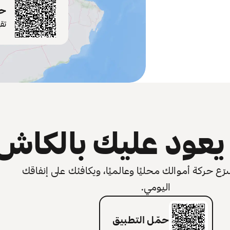
حم
تق
عود عليك بالكاش
 حركة أموالك محليًا وعالميًا، ويكافئك على إنفاقك
اليومي.
حمّل التطبيق