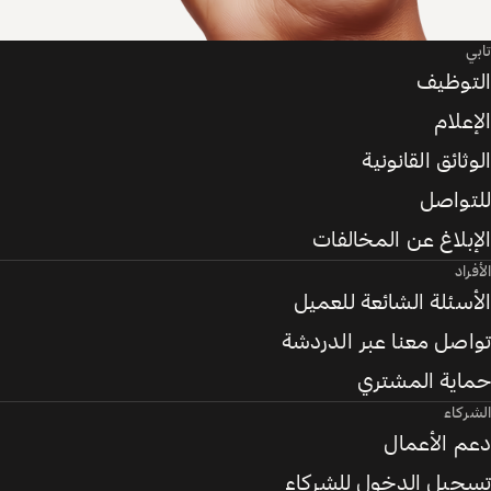
توظيف
علام
ثائق القانونية
تواصل
بلاغ عن المخالفات
راد
سئلة الشائعة للعميل
اصل معنا عبر الدردشة
اية المشتري
ركاء
م الأعمال
جيل الدخول للشركاء